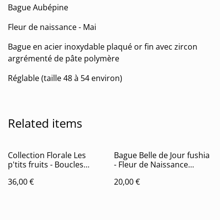
Bague Aubépine
Fleur de naissance - Mai
Bague en acier inoxydable plaqué or fin avec zircon
argrémenté de pâte polymère
Réglable (taille 48 à 54 environ)
Related items
Collection Florale Les
Bague Belle de Jour fushia
p'tits fruits - Boucles
- Fleur de Naissance
d'oreilles Les p'tits citrons
Septembre
36,00 €
20,00 €
verts