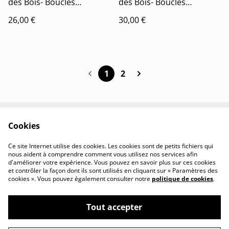
des Bois- Boucles
des Bois- Boucles
d'oreilles Joséphine
d'oreilles Judith
26,00 €
30,00 €
1
2
Cookies
Contactez-nous
Conditions
Politique de
Politique de cookies
Ce site Internet utilise des cookies. Les cookies sont de petits fichiers qui
confidentialité
nous aident à comprendre comment vous utilisez nos services afin
d'améliorer votre expérience. Vous pouvez en savoir plus sur ces cookies
et contrôler la façon dont ils sont utilisés en cliquant sur « Paramètres des
cookies ». Vous pouvez également consulter notre
politique de cookies
.
Tout accepter
©
2026
Léli Bellules