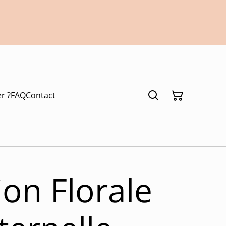
r ?
FAQ
Contact
ion Florale