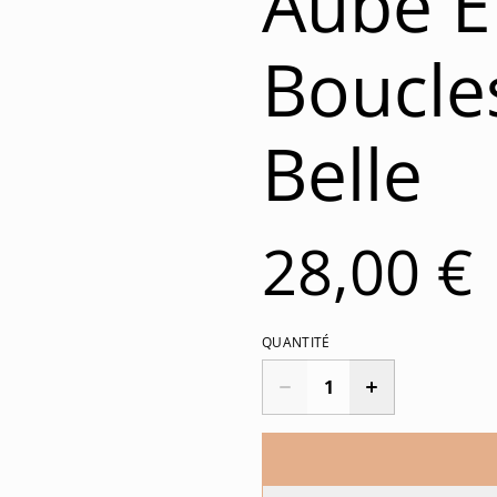
Aube Et
Boucles
Belle
28,00 €
QUANTITÉ