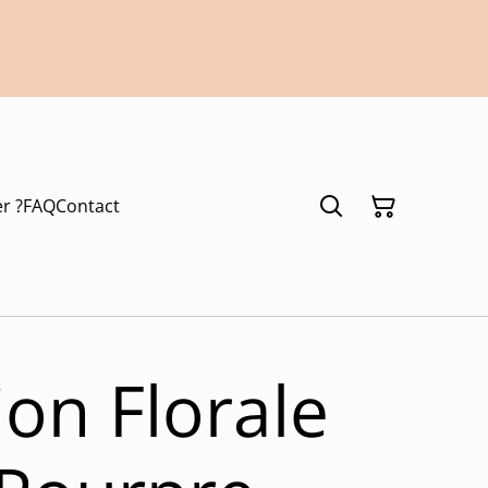
r ?
FAQ
Contact
ion Florale