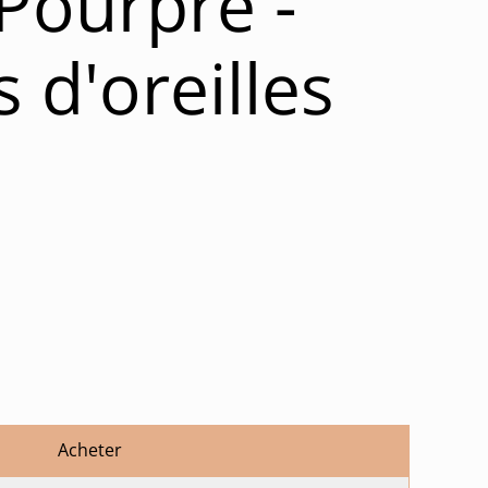
 Pourpre -
 d'oreilles
Acheter