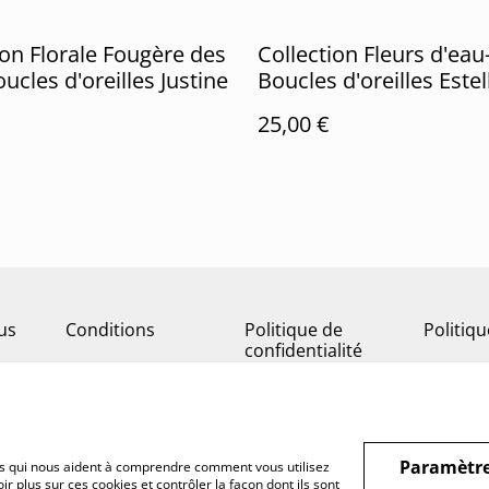
ion Florale Fougère des
Collection Fleurs d'eau
ucles d'oreilles Justine
Boucles d'oreilles Estel
25,00 €
us
Conditions
Politique de
Politiq
confidentialité
Paramètre
hiers qui nous aident à comprendre comment vous utilisez
r plus sur ces cookies et contrôler la façon dont ils sont