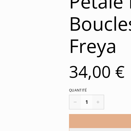
Pétale
Boucles
Freya
34,00 €
QUANTITÉ